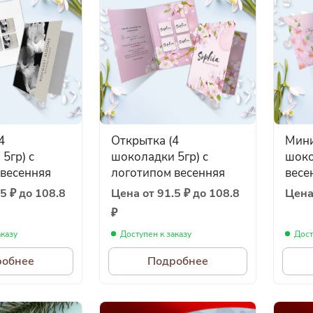
4
Открытка (4
Мини
5гр) с
шоколадки 5гр) с
шоко
 весенняя
логотипом весенняя
весе
5 ₽ до 108.8
Цена от 91.5 ₽ до 108.8
Цена 
₽
аказу
Доступен к заказу
Дост
робнее
Подробнее