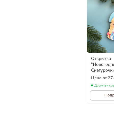
Открытка
"Новогодня
Снегурочки
шоколадко
Цена от 27.
волшебно
Доступен к з
поздравле
празднику!
Под