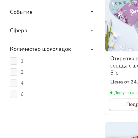
Событие
Сфера
Количество шоколадок
Открытка в
1
сердца с 
2
5гр
Цена от 24.
4
Доступен к з
6
Под