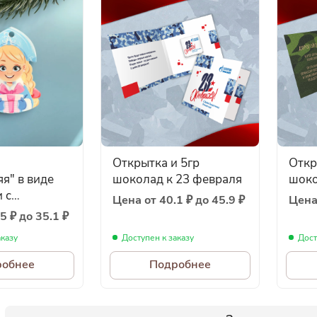
Открытка и 5гр
Откр
я" в виде
шоколад к 23 февраля
шоко
 с
Цена от 40.1 ₽ до 45.9 ₽
Цена 
й 5гр —
5 ₽ до 35.1 ₽
е
аказу
Доступен к заказу
Дост
ние к
робнее
Подробнее