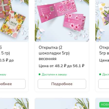
6
Открытка (2
Откр
5 гр)
шоколадки 5гр)
5гр 
весенняя
.5 ₽ до
Цена 
Цена от 48.2 ₽ до 56.1 ₽
аказу
Доступен к заказу
Дост
робнее
Подробнее
НОВ