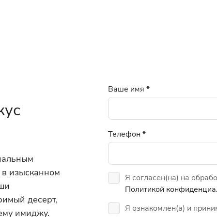
Ваше имя
*
кус
Телефон
*
инальным
 в изысканном
Я согласен(на) на обраб
аши
Политикой конфиденциа
римый десерт,
Я ознакомлен(а) и прин
ему имиджу.