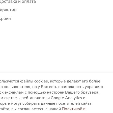
Доставка и оплата
Гарантии
Сроки
ользуются файлы cookies, которые делают его более
о пользователя, но у Вас есть возможность управлять
ookie-файлам с помощью настроек Вашего браузера.
вания файлов cookies
Согласие на обработку персонал
м системы веб-аналитики Google Analytics и
глашение
орые могут собирать данные посетителей сайта.
айта, вы соглашаетесь с нашей
Политикой в