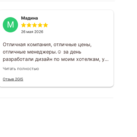
Мадина
М
Г
26 мая 2026
Отличная компания, отличные цены,
Зак
отличные менеджеры.☺️ за день
под
разработали дизайн по моим хотелкам, у
раз
вечеру того же дня все утвердили.
раб
Читать полностью
Чита
Открытки приехали ровно в срок, все в
вку
Отзыв 2GIS
Отзы
целости, шоколад не растаял, к тому же
вар
очень вкусный)
сит
еще