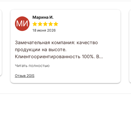
Марина И.
МИ
18 июня 2026
Замечательная компания: качество
продукции на высоте.
Клиентоориентированность 100%. В
индивидуальном порядке любой вопрос
Читать полностью
можно решить. Отвечают менеджеры
Отзыв 2GIS
оперативно , сроки выполнения заказов
тоже соблюдаются. Будем еще заказывать
и другим рекомендуем)