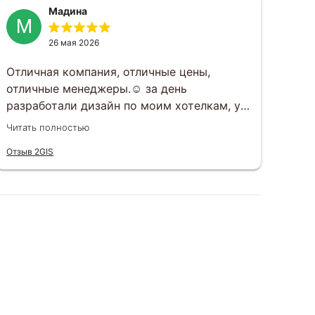
Мадина
М
Г
26 мая 2026
Отличная компания, отличные цены,
Зак
отличные менеджеры.☺️ за день
под
разработали дизайн по моим хотелкам, у
раз
вечеру того же дня все утвердили.
раб
Читать полностью
Чита
Открытки приехали ровно в срок, все в
вку
Отзыв 2GIS
Отзы
целости, шоколад не растаял, к тому же
вар
очень вкусный)
сит
еще