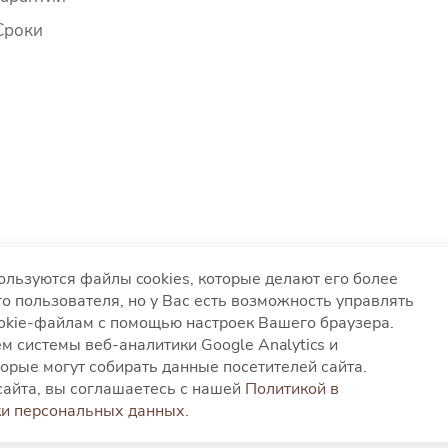
Сроки
ользуются файлы cookies, которые делают его более
о пользователя, но у Вас есть возможность управлять
ookie-файлам с помощью настроек Вашего браузера.
вания файлов cookies
Согласие на обработку персонал
м системы веб-аналитики Google Analytics и
глашение
орые могут собирать данные посетителей сайта.
айта, вы соглашаетесь с нашей
Политикой в
и персональных данных.