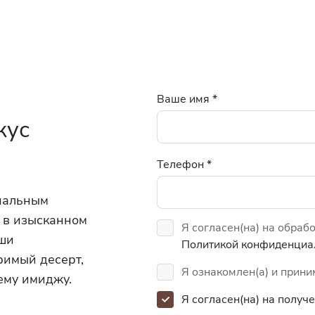
Ваше имя
*
кус
Телефон
*
инальным
 в изысканном
Я согласен(на) на обраб
аши
Политикой конфиденциа
римый десерт,
Я ознакомлен(а) и прин
ему имиджу.
Я согласен(на) на полу