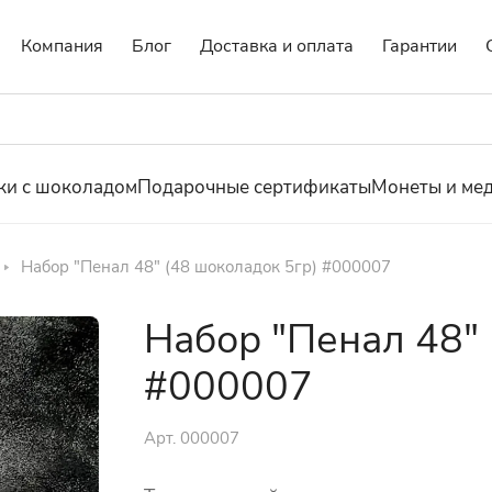
Компания
Блог
Доставка и оплата
Гарантии
ки с шоколадом
Подарочные сертификаты
Монеты и ме
Набор "Пенал 48" (48 шоколадок 5гр) #000007
Набор "Пенал 48" 
#000007
Арт.
000007