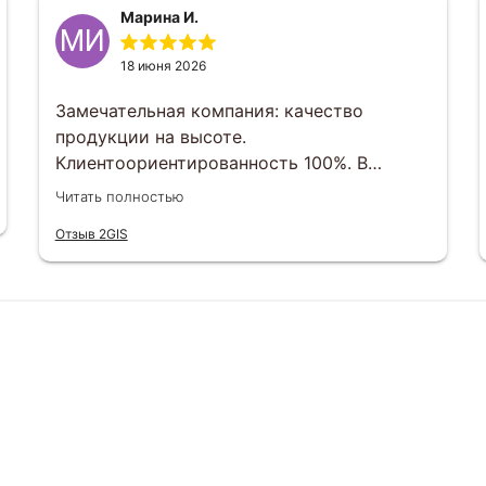
Марина И.
МИ
18 июня 2026
Замечательная компания: качество
продукции на высоте.
Клиентоориентированность 100%. В
индивидуальном порядке любой вопрос
Читать полностью
можно решить. Отвечают менеджеры
Отзыв 2GIS
оперативно , сроки выполнения заказов
тоже соблюдаются. Будем еще заказывать
и другим рекомендуем)