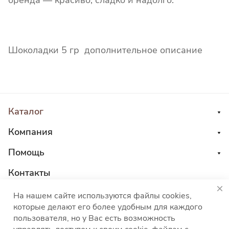
бренда — красиво, сладко и надолго.
Шоколадки 5 гр дополнительное описание
Каталог
Компания
Помощь
Контакты
8 800 555 45 04
На нашем сайте используются файлы cookies,
которые делают его более удобным для каждого
sales@choco-corp.com
пользователя, но у Вас есть возможность