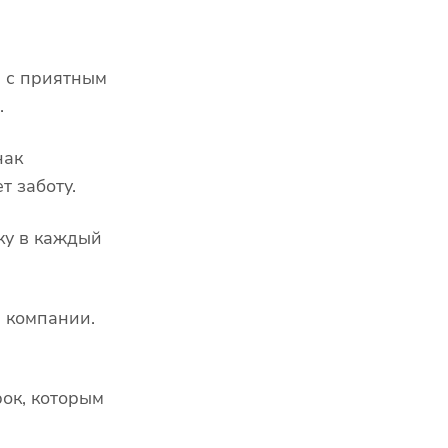
е с приятным
.
нак
т заботу.
ку в каждый
 компании.
ок, которым