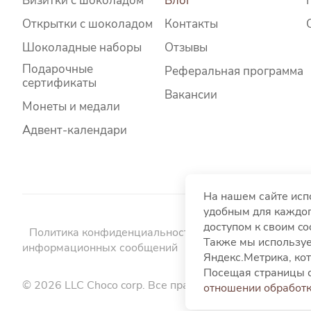
Визитки с шоколадом
Блог
Открытки с шоколадом
Контакты
Шоколадные наборы
Отзывы
Подарочные
Реферальная программа
сертификаты
Вакансии
Монеты и медали
Адвент-календари
На нашем сайте исп
удобным для каждог
доступом к своим c
Политика конфиденциальности
Политика использо
Также мы используе
информационных сообщений
Пользовательское со
Яндекс.Метрика, кот
Посещая страницы с
© 2026 LLC Choco corp. Все права защищены.
отношении обработк