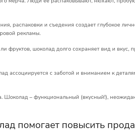
го мерча. Люди ее распаковывают, нюхают, пробую
ния, распаковки и съедения создает глубокое личн
ровой рекламы.
или фруктов, шоколад долго сохраняет вид и вкус, 
ад ассоциируется с заботой и вниманием к деталя
а. Шоколад – функциональный (вкусный!), неожида
лад помогает повысить прод