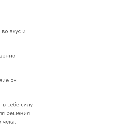
во вкус и
твенно
вие он
 в себе силу
для решения
 чека.