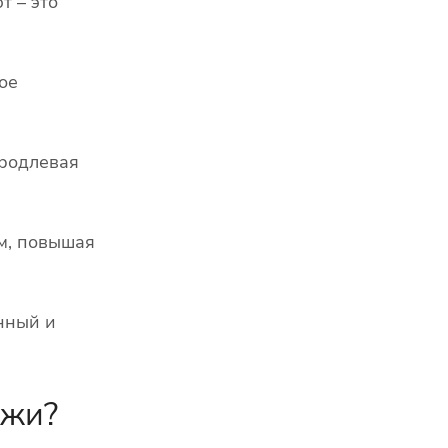
т – это
ое
продлевая
м, повышая
нный и
ажи?