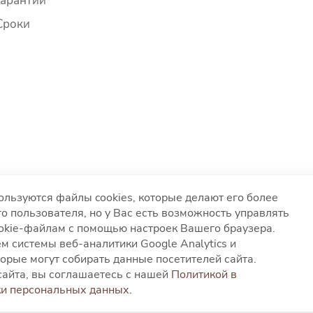
Гарантии
Сроки
ользуются файлы cookies, которые делают его более
о пользователя, но у Вас есть возможность управлять
ookie-файлам с помощью настроек Вашего браузера.
вания файлов cookies
Согласие на обработку персонал
м системы веб-аналитики Google Analytics и
глашение
орые могут собирать данные посетителей сайта.
айта, вы соглашаетесь с нашей
Политикой в
и персональных данных.