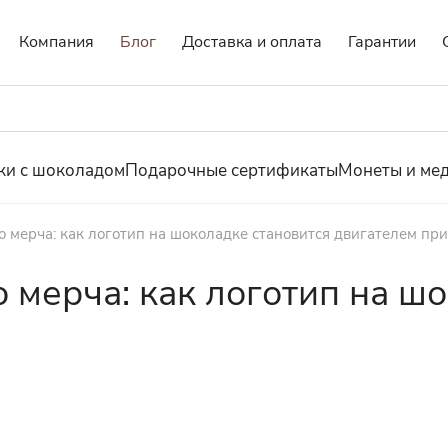
Компания
Блог
Доставка и оплата
Гарантии
ки с шоколадом
Подарочные сертификаты
Монеты и ме
 мерча: как логотип на шоколадке становится двигателем пр
 мерча: как логотип на ш