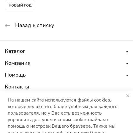
новый год
Назад к списку
Каталог
Компания
Помощь
Контакты
8 800 555 45 04
На нашем сайте используются файлы cookies,
которые делают его более удобным для каждого
sales@choco-corp.com
пользователя, но у Вас есть возможность
управлять доступом к своим cookie-файлам с
помощью настроек Вашего браузера. Также мы
используем системы веб-аналитики Google