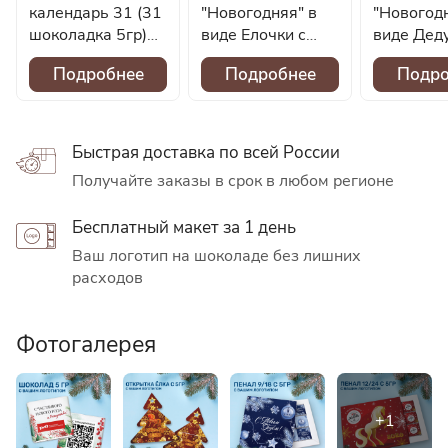
календарь 31 (31
"Новогодняя" в
"Новогодн
шоколадка 5гр)
виде Елочки с
виде Дед
новогодний
шоколадкой 5гр
Мороз с
Подробнее
Подробнее
Подро
#000616
— Дизайн 2025 с
шоколадк
логотипом
— Дизайн
логотипо
Быстрая доставка по всей России
Получайте заказы в срок в любом регионе
Бесплатный макет за 1 день
Ваш логотип на шоколаде без лишних
расходов
Фотогалерея