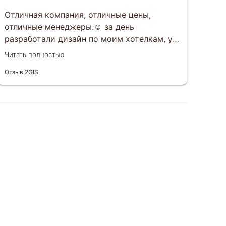
Отличная компания, отличные цены,
Зак
отличные менеджеры.☺️ за день
под
разработали дизайн по моим хотелкам, у
раз
вечеру того же дня все утвердили.
раб
Читать полностью
Чита
Открытки приехали ровно в срок, все в
вку
Отзыв 2GIS
Отзы
целости, шоколад не растаял, к тому же
вар
очень вкусный)
сит
еще