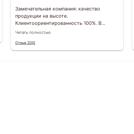
Замечательная компания: качество
продукции на высоте.
Клиентоориентированность 100%. В
индивидуальном порядке любой вопрос
Читать полностью
можно решить. Отвечают менеджеры
Отзыв 2GIS
оперативно , сроки выполнения заказов
тоже соблюдаются. Будем еще заказывать
и другим рекомендуем)