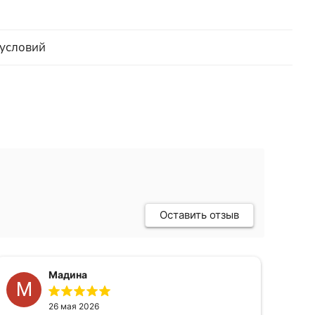
 условий
Оставить отзыв
Мадина
М
Г
26 мая 2026