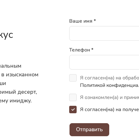
Ваше имя
*
кус
Телефон
*
инальным
 в изысканном
Я согласен(на) на обраб
аши
Политикой конфиденциа
римый десерт,
Я ознакомлен(а) и прин
ему имиджу.
Я согласен(на) на полу
Отправить