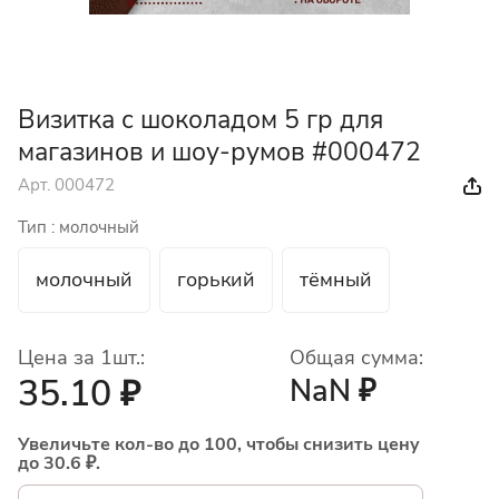
Визитка с шоколадом 5 гр для
магазинов и шоу-румов #000472
Арт.
000472
Тип :
молочный
молочный
горький
тёмный
Цена за 1шт.:
Общая сумма:
35.10 ₽
NaN ₽
Увеличьте кол-во до 100, чтобы снизить цену
до 30.6 ₽.