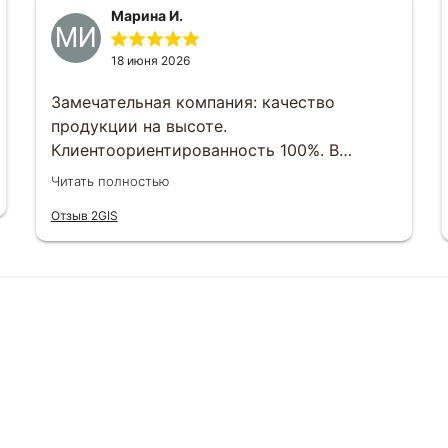
Марина И.
МИ
18 июня 2026
Замечательная компания: качество
продукции на высоте.
Клиентоориентированность 100%. В
индивидуальном порядке любой вопрос
Читать полностью
можно решить. Отвечают менеджеры
Отзыв 2GIS
оперативно , сроки выполнения заказов
тоже соблюдаются. Будем еще заказывать
и другим рекомендуем)