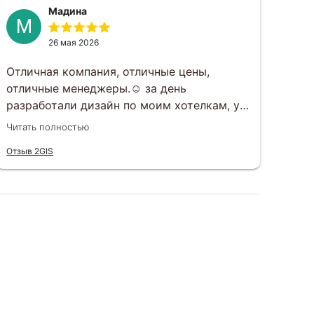
Мадина
М
Г
26 мая 2026
Отличная компания, отличные цены,
Зак
отличные менеджеры.☺️ за день
под
разработали дизайн по моим хотелкам, у
раз
вечеру того же дня все утвердили.
раб
Читать полностью
Чита
Открытки приехали ровно в срок, все в
вку
Отзыв 2GIS
Отзы
целости, шоколад не растаял, к тому же
вар
очень вкусный)
сит
еще