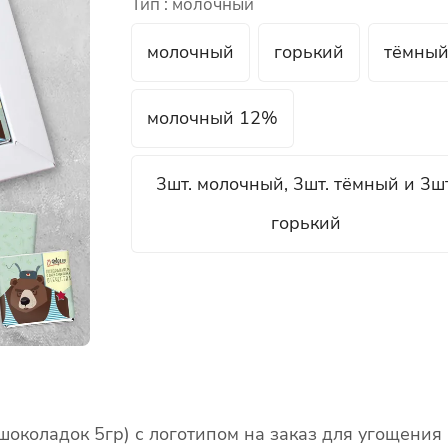
Тип :
молочный
молочный
горький
тёмны
молочный 12%
3шт. молочный, 3шт. тёмный и 3шт
горький
околадок 5гр) с логотипом на заказ для угощения