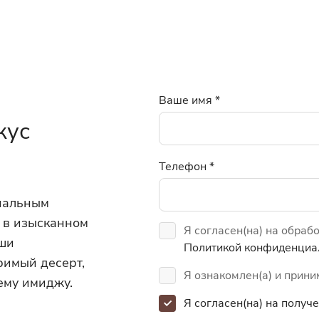
Ваше имя
*
кус
Телефон
*
инальным
 в изысканном
Я согласен(на) на обраб
аши
Политикой конфиденциа
римый десерт,
Я ознакомлен(а) и прин
ему имиджу.
Я согласен(на) на полу