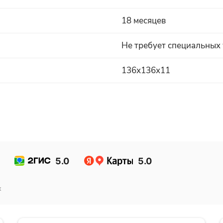
18 месяцев
Не требует специальных
136х136х11
5.0
5.0
к