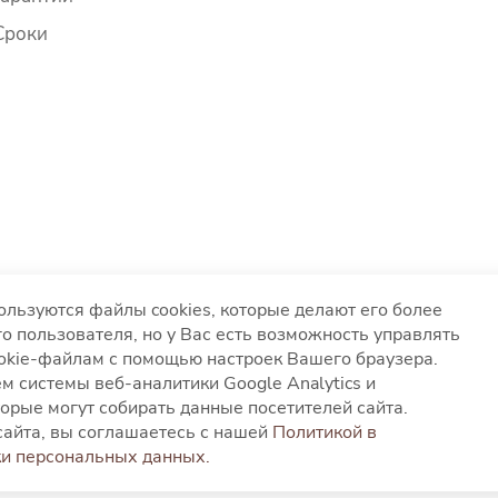
Сроки
ользуются файлы cookies, которые делают его более
о пользователя, но у Вас есть возможность управлять
ookie-файлам с помощью настроек Вашего браузера.
вания файлов cookies
Согласие на обработку персонал
м системы веб-аналитики Google Analytics и
глашение
орые могут собирать данные посетителей сайта.
айта, вы соглашаетесь с нашей
Политикой в
и персональных данных.