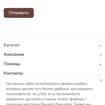
Отправить
Каталог
Компания
Помощь
Контакты
8 800 555 45 04
На нашем сайте используются файлы cookies,
которые делают его более удобным для каждого
sales@choco-corp.com
пользователя, но у Вас есть возможность
управлять доступом к своим cookie-файлам с
помощью настроек Вашего браузера. Также мы