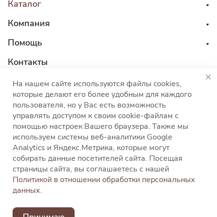
Каталог
Компания
Помощь
Контакты
8 800 555 45 04
На нашем сайте используются файлы cookies,
которые делают его более удобным для каждого
sales@choco-corp.com
пользователя, но у Вас есть возможность
управлять доступом к своим cookie-файлам с
помощью настроек Вашего браузера. Также мы
используем системы веб-аналитики Google
Analytics и Яндекс.Метрика, которые могут
собирать данные посетителей сайта. Посещая
Политика конфиденциальности
Политика
страницы сайта, вы соглашаетесь с нашей
использования файлов cookies
Согласие на
Политикой в отношении обработки персональных
обработку персональных данных
Согласие на
данных.
получение рекламных и информационных
сообщений
Пользовательское соглашение