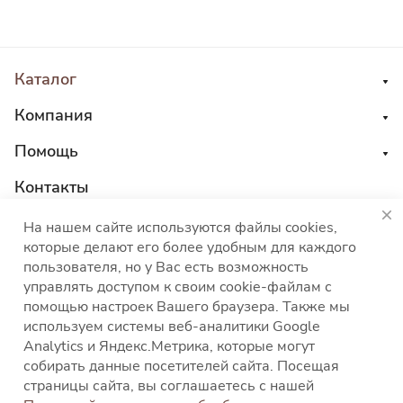
Каталог
Компания
Помощь
Контакты
8 800 555 45 04
На нашем сайте используются файлы cookies,
которые делают его более удобным для каждого
sales@choco-corp.com
пользователя, но у Вас есть возможность
управлять доступом к своим cookie-файлам с
помощью настроек Вашего браузера. Также мы
используем системы веб-аналитики Google
Analytics и Яндекс.Метрика, которые могут
собирать данные посетителей сайта. Посещая
Политика конфиденциальности
Политика
страницы сайта, вы соглашаетесь с нашей
использования файлов cookies
Согласие на