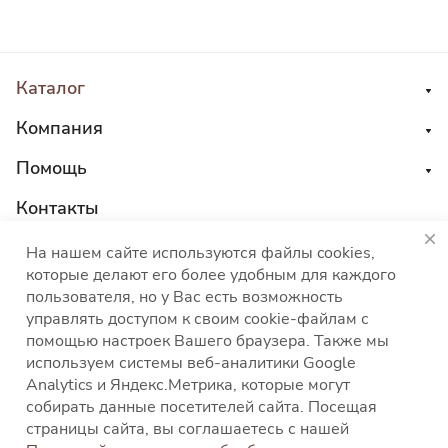
Каталог
Компания
Помощь
Контакты
8 800 555 45 04
На нашем сайте используются файлы cookies,
которые делают его более удобным для каждого
sales@choco-corp.com
пользователя, но у Вас есть возможность
управлять доступом к своим cookie-файлам с
помощью настроек Вашего браузера. Также мы
используем системы веб-аналитики Google
Analytics и Яндекс.Метрика, которые могут
собирать данные посетителей сайта. Посещая
Политика конфиденциальности
Политика
страницы сайта, вы соглашаетесь с нашей
использования файлов cookies
Согласие на