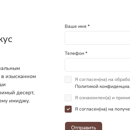
Ваше имя
*
кус
Телефон
*
инальным
 в изысканном
Я согласен(на) на обраб
аши
Политикой конфиденциа
римый десерт,
Я ознакомлен(а) и прин
ему имиджу.
Я согласен(на) на полу
Отправить