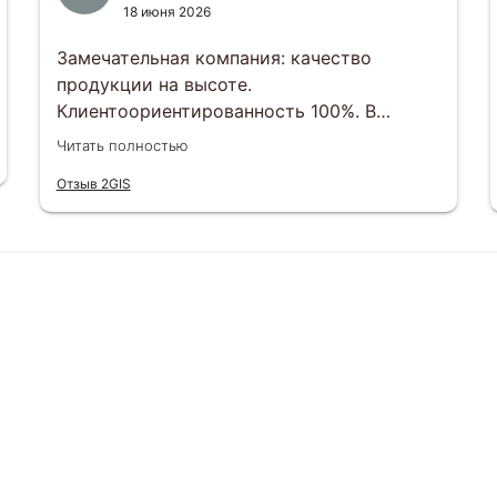
18 июня 2026
Замечательная компания: качество
продукции на высоте.
Клиентоориентированность 100%. В
индивидуальном порядке любой вопрос
Читать полностью
можно решить. Отвечают менеджеры
Отзыв 2GIS
оперативно , сроки выполнения заказов
тоже соблюдаются. Будем еще заказывать
и другим рекомендуем)