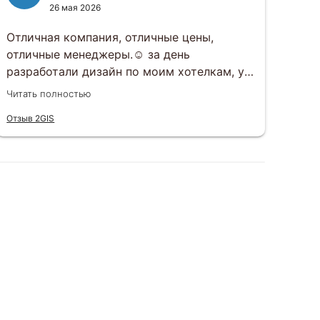
26 мая 2026
Отличная компания, отличные цены,
Зак
отличные менеджеры.☺️ за день
под
разработали дизайн по моим хотелкам, у
раз
вечеру того же дня все утвердили.
раб
Читать полностью
Чита
Открытки приехали ровно в срок, все в
вку
Отзыв 2GIS
Отзы
целости, шоколад не растаял, к тому же
вар
очень вкусный)
сит
еще