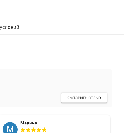
 условий
Оставить отзыв
Мадина
М
Г