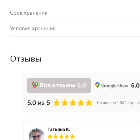
Срок хранения
Условия хранения
Отзывы
Все отзывы
5.0
5.0
5.0
из 5
На основе
1 802
оцено
Татьяна К.