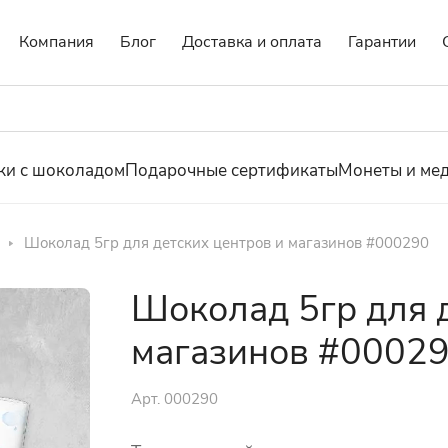
Компания
Блог
Доставка и оплата
Гарантии
ки с шоколадом
Подарочные сертификаты
Монеты и ме
Шоколад 5гр для детских центров и магазинов #000290
Шоколад 5гр для 
магазинов #0002
Арт.
000290