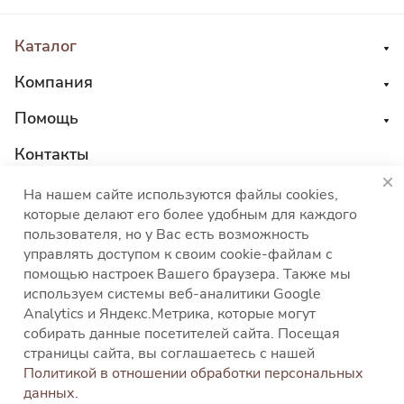
Каталог
Компания
Помощь
Контакты
8 800 555 45 04
На нашем сайте используются файлы cookies,
которые делают его более удобным для каждого
sales@choco-corp.com
пользователя, но у Вас есть возможность
управлять доступом к своим cookie-файлам с
помощью настроек Вашего браузера. Также мы
используем системы веб-аналитики Google
Analytics и Яндекс.Метрика, которые могут
собирать данные посетителей сайта. Посещая
Политика конфиденциальности
Политика
страницы сайта, вы соглашаетесь с нашей
использования файлов cookies
Согласие на
Политикой в отношении обработки персональных
обработку персональных данных
Согласие на
данных.
получение рекламных и информационных