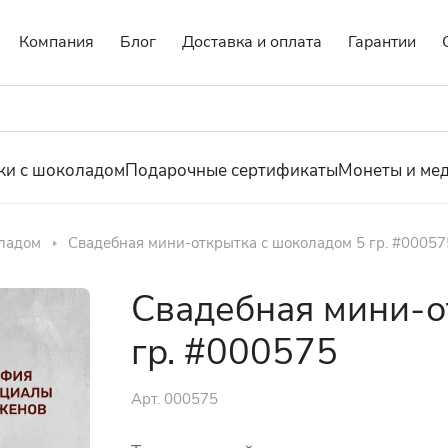
Компания
Блог
Доставка и оплата
Гарантии
ки с шоколадом
Подарочные сертификаты
Монеты и ме
ладом
Свадебная мини-открытка с шоколадом 5 гр. #00057
Свадебная мини-о
гр. #000575
Арт.
000575