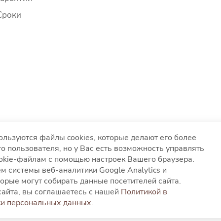
Сроки
ользуются файлы cookies, которые делают его более
о пользователя, но у Вас есть возможность управлять
ookie-файлам с помощью настроек Вашего браузера.
вания файлов cookies
Согласие на обработку персонал
м системы веб-аналитики Google Analytics и
глашение
орые могут собирать данные посетителей сайта.
айта, вы соглашаетесь с нашей
Политикой в
и персональных данных.