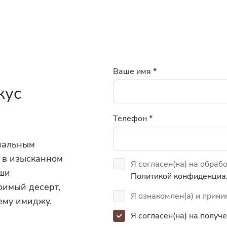
Ваше имя
*
кус
Телефон
*
инальным
 в изысканном
Я согласен(на) на обраб
аши
Политикой конфиденциа
римый десерт,
Я ознакомлен(а) и прин
ему имиджу.
Я согласен(на) на полу