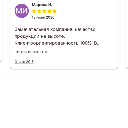
Марина И.
МИ
18 июня 2026
Замечательная компания: качество
продукции на высоте.
Клиентоориентированность 100%. В
индивидуальном порядке любой вопрос
Читать полностью
можно решить. Отвечают менеджеры
Отзыв 2GIS
оперативно , сроки выполнения заказов
тоже соблюдаются. Будем еще заказывать
и другим рекомендуем)