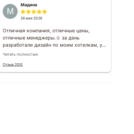
Мадина
М
Г
26 мая 2026
Отличная компания, отличные цены,
Зак
отличные менеджеры.☺️ за день
под
разработали дизайн по моим хотелкам, у
раз
вечеру того же дня все утвердили.
раб
Читать полностью
Чита
Открытки приехали ровно в срок, все в
вку
Отзыв 2GIS
Отзы
целости, шоколад не растаял, к тому же
вар
очень вкусный)
сит
еще