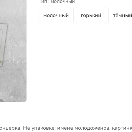
Тип :
молочный
молочный
горький
тёмны
ньерка. На упаковке: имена молодоженов, картинка