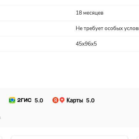
18 месяцев
Не требует особых усло
45х96х5
5.0
5.0
к