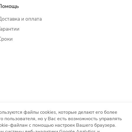
Помощь
Доставка и оплата
Гарантии
Сроки
ользуются файлы cookies, которые делают его более
о пользователя, но у Вас есть возможность управлять
ookie-файлам с помощью настроек Вашего браузера.
вания файлов cookies
Согласие на обработку персонал
м системы веб-аналитики Google Analytics и