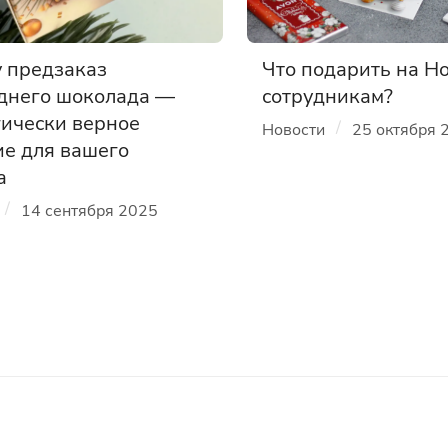
 предзаказ
Что подарить на Н
днего шоколада —
сотрудникам?
гически верное
/
Новости
25 октября 
е для вашего
а
/
14 сентября 2025