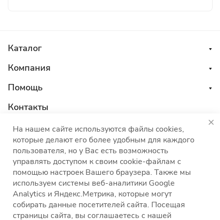
Каталог
Компания
Помощь
Контакты
8 800 555 45 04
На нашем сайте используются файлы cookies,
которые делают его более удобным для каждого
sales@choco-corp.com
пользователя, но у Вас есть возможность
управлять доступом к своим cookie-файлам с
помощью настроек Вашего браузера. Также мы
используем системы веб-аналитики Google
Analytics и Яндекс.Метрика, которые могут
собирать данные посетителей сайта. Посещая
Политика конфиденциальности
Политика
страницы сайта, вы соглашаетесь с нашей
использования файлов cookies
Согласие на