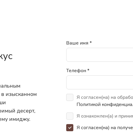
Ваше имя
*
кус
Телефон
*
инальным
 в изысканном
Я согласен(на) на обраб
аши
Политикой конфиденциа
римый десерт,
Я ознакомлен(а) и прин
ему имиджу.
Я согласен(на) на полу