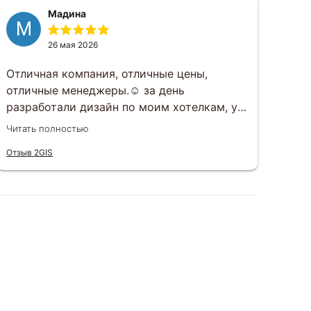
Мадина
М
Г
26 мая 2026
Отличная компания, отличные цены,
Зак
отличные менеджеры.☺️ за день
под
разработали дизайн по моим хотелкам, у
раз
вечеру того же дня все утвердили.
раб
Читать полностью
Чита
Открытки приехали ровно в срок, все в
вку
Отзыв 2GIS
Отзы
целости, шоколад не растаял, к тому же
вар
очень вкусный)
сит
еще