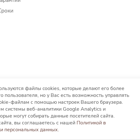
Гарантии
Сроки
ользуются файлы cookies, которые делают его более
о пользователя, но у Вас есть возможность управлять
ookie-файлам с помощью настроек Вашего браузера.
вания файлов cookies
Согласие на обработку персонал
м системы веб-аналитики Google Analytics и
глашение
орые могут собирать данные посетителей сайта.
айта, вы соглашаетесь с нашей
Политикой в
и персональных данных.