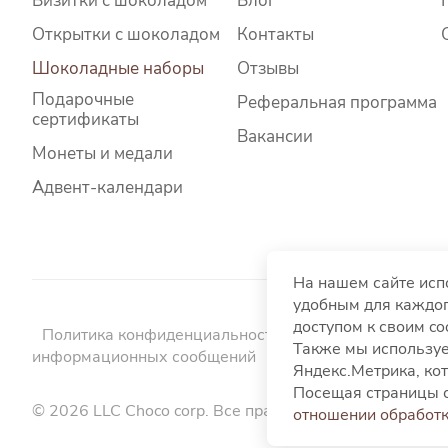
Визитки с шоколадом
Блог
Открытки с шоколадом
Контакты
Шоколадные наборы
Отзывы
Подарочные
Реферальная программа
сертификаты
Вакансии
Монеты и медали
Адвент-календари
На нашем сайте исп
удобным для каждог
доступом к своим c
Политика конфиденциальности
Политика использо
Также мы используе
информационных сообщений
Пользовательское со
Яндекс.Метрика, кот
Посещая страницы с
© 2026 LLC Choco corp. Все права защищены.
отношении обработк