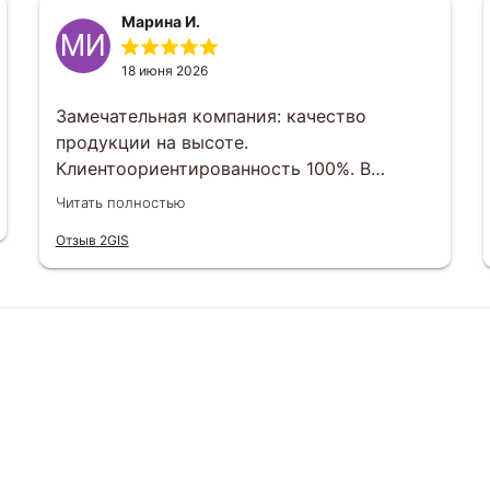
Марина И.
МИ
18 июня 2026
Замечательная компания: качество
продукции на высоте.
Клиентоориентированность 100%. В
индивидуальном порядке любой вопрос
Читать полностью
можно решить. Отвечают менеджеры
Отзыв 2GIS
оперативно , сроки выполнения заказов
тоже соблюдаются. Будем еще заказывать
и другим рекомендуем)