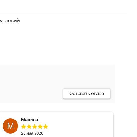
 условий
Оставить отзыв
Мадина
М
Г
26 мая 2026