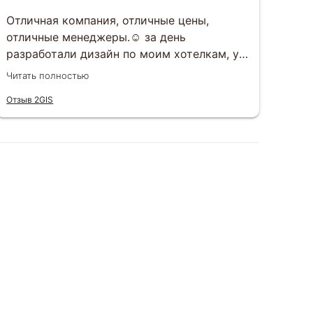
Отличная компания, отличные цены,
Зак
отличные менеджеры.☺️ за день
под
разработали дизайн по моим хотелкам, у
раз
вечеру того же дня все утвердили.
раб
Читать полностью
Чита
Открытки приехали ровно в срок, все в
вку
Отзыв 2GIS
Отзы
целости, шоколад не растаял, к тому же
вар
очень вкусный)
сит
еще