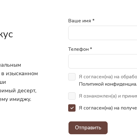
Ваше имя
*
кус
Телефон
*
инальным
 в изысканном
Я согласен(на) на обраб
аши
Политикой конфиденциа
римый десерт,
Я ознакомлен(а) и прин
ему имиджу.
Я согласен(на) на полу
Отправить