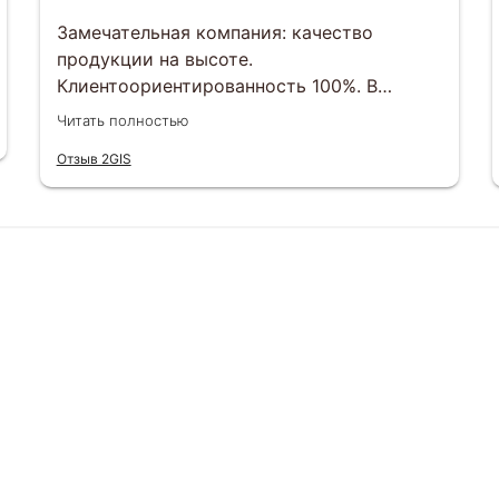
Замечательная компания: качество
продукции на высоте.
Клиентоориентированность 100%. В
индивидуальном порядке любой вопрос
Читать полностью
можно решить. Отвечают менеджеры
Отзыв 2GIS
оперативно , сроки выполнения заказов
тоже соблюдаются. Будем еще заказывать
и другим рекомендуем)