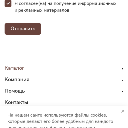
Я согласен(на) на получение информационных
и
рекламных материалов
Отправить
Каталог
Компания
Помощь
Контакты
8 800 555 45 04
На нашем сайте используются файлы cookies,
которые делают его более удобным для каждого
sales@choco-corp.com
пользователя, но у Вас есть возможность